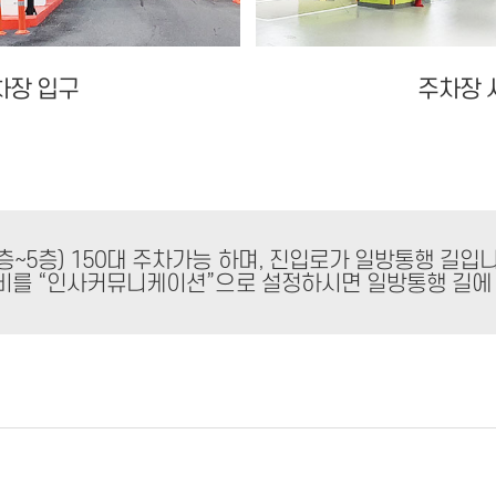
차장 입구
주차장 
층~5층) 150대 주차가능 하며, 진입로가 일방통행 길입니
 내비를 “인사커뮤니케이션”으로 설정하시면 일방통행 길에